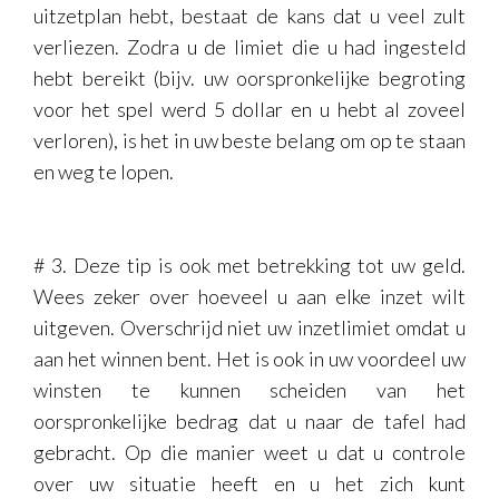
uitzetplan hebt, bestaat de kans dat u veel zult
verliezen. Zodra u de limiet die u had ingesteld
hebt bereikt (bijv. uw oorspronkelijke begroting
voor het spel werd 5 dollar en u hebt al zoveel
verloren), is het in uw beste belang om op te staan
en weg te lopen.
# 3. Deze tip is ook met betrekking tot uw geld.
Wees zeker over hoeveel u aan elke inzet wilt
uitgeven. Overschrijd niet uw inzetlimiet omdat u
aan het winnen bent. Het is ook in uw voordeel uw
winsten te kunnen scheiden van het
oorspronkelijke bedrag dat u naar de tafel had
gebracht. Op die manier weet u dat u controle
over uw situatie heeft en u het zich kunt