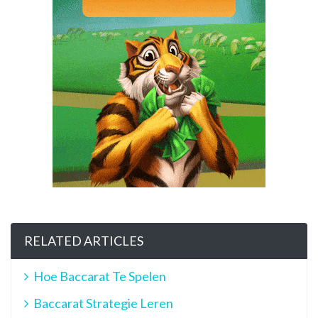
RELATED ARTICLES
Hoe Baccarat Te Spelen
Baccarat Strategie Leren