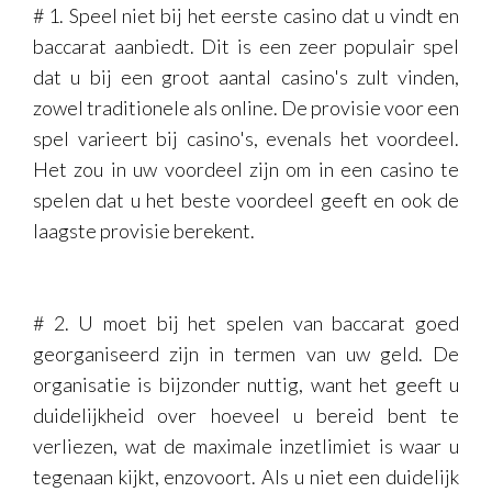
# 1. Speel niet bij het eerste casino dat u vindt en
baccarat aanbiedt. Dit is een zeer populair spel
dat u bij een groot aantal casino's zult vinden,
zowel traditionele als online. De provisie voor een
spel varieert bij casino's, evenals het voordeel.
Het zou in uw voordeel zijn om in een casino te
spelen dat u het beste voordeel geeft en ook de
laagste provisie berekent.
# 2. U moet bij het spelen van baccarat goed
georganiseerd zijn in termen van uw geld. De
organisatie is bijzonder nuttig, want het geeft u
duidelijkheid over hoeveel u bereid bent te
verliezen, wat de maximale inzetlimiet is waar u
tegenaan kijkt, enzovoort. Als u niet een duidelijk