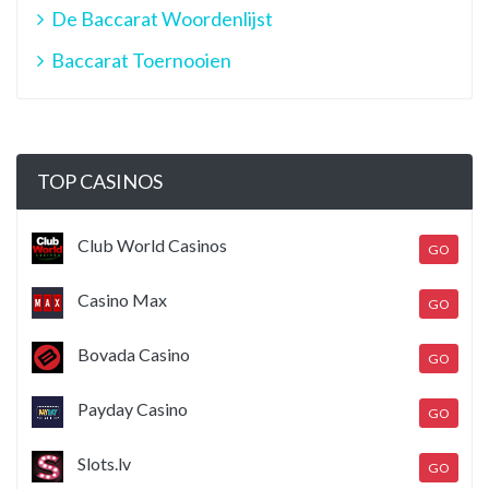
De Baccarat Woordenlijst
Baccarat Toernooien
TOP CASINOS
Club World Casinos
GO
Casino Max
GO
Bovada Casino
GO
Payday Casino
GO
Slots.lv
GO