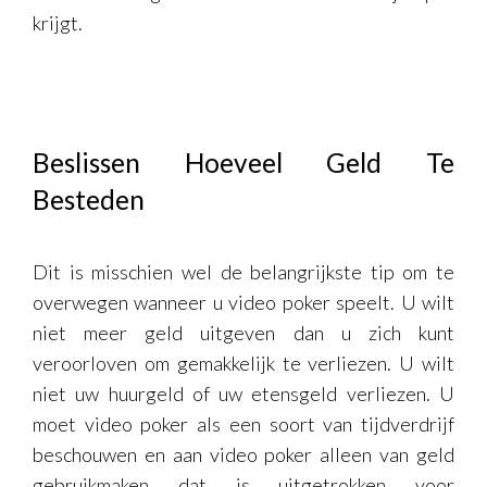
krijgt.
Beslissen Hoeveel Geld Te
Besteden
Dit is misschien wel de belangrijkste tip om te
overwegen wanneer u video poker speelt. U wilt
niet meer geld uitgeven dan u zich kunt
veroorloven om gemakkelijk te verliezen. U wilt
niet uw huurgeld of uw etensgeld verliezen. U
moet video poker als een soort van tijdverdrijf
beschouwen en aan video poker alleen van geld
gebruikmaken dat is uitgetrokken voor