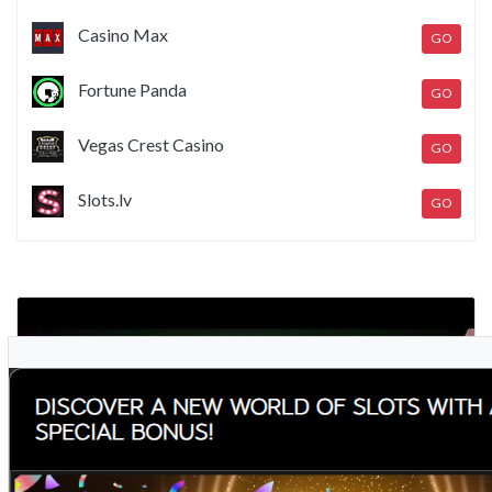
Casino Max
GO
Fortune Panda
GO
Vegas Crest Casino
GO
Slots.lv
GO