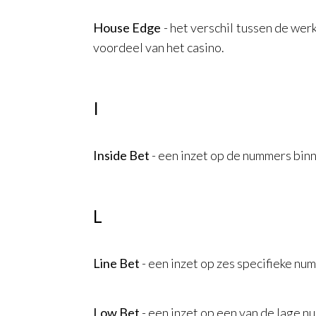
House Edge
- het verschil tussen de werk
voordeel van het casino.
I
Inside Bet
- een inzet op de nummers binn
L
Line Bet
- een inzet op zes specifieke nu
Low Bet
- een inzet op een van de lage n