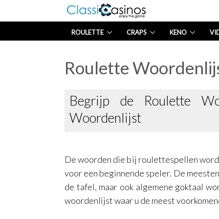
ROULETTE
CRAPS
KENO
VI
Roulette Woordenlij
Begrijp de Roulette Wo
Woordenlijst
De woorden die bij roulettespellen worden
voor een beginnende speler. De meesten z
de tafel, maar ook algemene goktaal wor
woordenlijst waar u de meest voorkomend