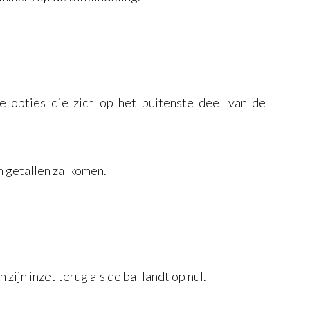
 opties die zich op het buitenste deel van de
 getallen zal komen.
n zijn inzet terug als de bal landt op nul.