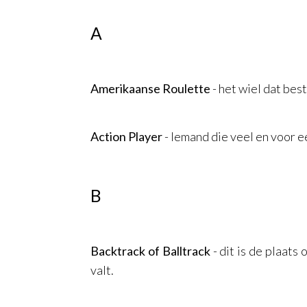
A
Amerikaanse Roulette
- het wiel dat bes
Action Player
- Iemand die veel en voor e
B
Backtrack of Balltrack
- dit is de plaats 
valt.