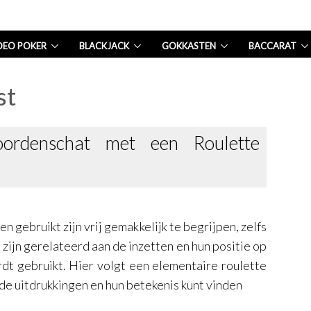
DEO POKER
BLACKJACK
GOKKASTEN
BACCARAT
st
ordenschat met een Roulette
 gebruikt zijn vrij gemakkelijk te begrijpen, zelfs
ijn gerelateerd aan de inzetten en hun positie op
dt gebruikt. Hier volgt een elementaire roulette
e uitdrukkingen en hun betekenis kunt vinden