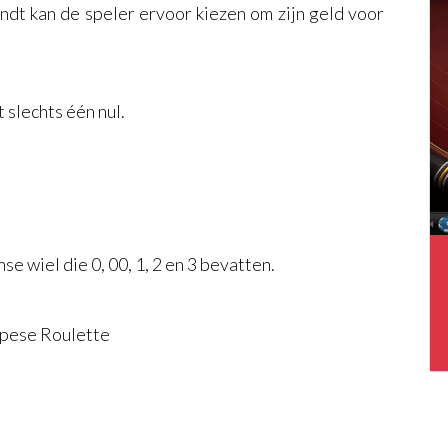
andt kan de speler ervoor kiezen om zijn geld voor
 slechts één nul.
se wiel die 0, 00, 1, 2 en 3 bevatten.
opese Roulette