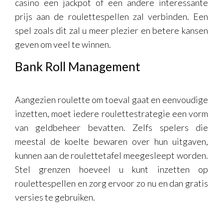
casino een jackpot of een andere interessante
prijs aan de roulettespellen zal verbinden. Een
spel zoals dit zal u meer plezier en betere kansen
geven om veel te winnen.
Bank Roll Management
Aangezien roulette om toeval gaat en eenvoudige
inzetten, moet iedere roulettestrategie een vorm
van geldbeheer bevatten. Zelfs spelers die
meestal de koelte bewaren over hun uitgaven,
kunnen aan de roulettetafel meegesleept worden.
Stel grenzen hoeveel u kunt inzetten op
roulettespellen en zorg ervoor zo nu en dan gratis
versies te gebruiken.