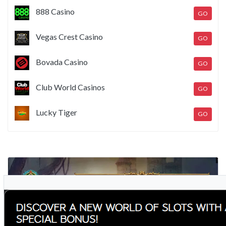
888 Casino
GO
Vegas Crest Casino
GO
Bovada Casino
GO
Club World Casinos
GO
Lucky Tiger
GO