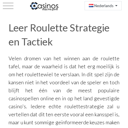
Nederlands
Leer Roulette Strategie
en Tactiek
Velen dromen van het winnen aan de roulette
tafel, maar de waarheid is dat het erg moeilijk is
om het roulettewiel te verslaan. In dit spel zijn de
kansen niet in het voordeel van de speler en toch
blijft het één van de meest populaire
casinospellen online en in op het land gevestigde
casino's. Iedere echte roulettestrategie zal u
vertellen dat dit ten eerste vooral een kansspel is,
maar u kunt sommige geïnformeerde keuzes maken