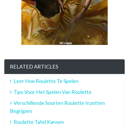
RELATED ARTICLES
Leer Hoe Roulette Te Spelen
Tips Voor Het Spelen Van Roulette
Verschillende Soorten Roulette Inzetten
Begrijpen
Roulette Tafel Kansen