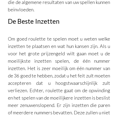
die de algemene resultaten van uw spellen kunnen
beïnvloeden.
De Beste Inzetten
Om goed roulette te spelen moet u weten welke
inzetten te plaatsen en wat hun kansen zijn. Als u
voor het grote prijzengeld wilt gaan moet u de
moeilijkste inzetten spelen, de één nummer
inzetten. Het is zeer moeilijk om één nummer van
de 36 goed te hebben, zodat u het feit zult moeten
accepteren dat u hoogstwaarschijnlijk zult
verliezen. Echter, roulette gaat om de opwinding
en het spelen van de moeilijkere inzetten is beslist
meer zenuwenslopend. Er zijn inzetten die paren
of meerdere nummers bevatten. Deze zullen u niet