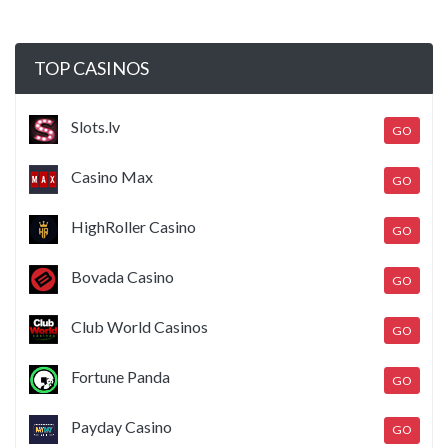
TOP CASINOS
Slots.lv
GO
Casino Max
GO
HighRoller Casino
GO
Bovada Casino
GO
Club World Casinos
GO
Fortune Panda
GO
Payday Casino
GO