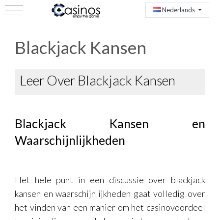
Nederlands
Blackjack Kansen
Leer Over Blackjack Kansen
Blackjack Kansen en
Waarschijnlijkheden
Het hele punt in een discussie over blackjack
kansen en waarschijnlijkheden gaat volledig over
het vinden van een manier om het casinovoordeel