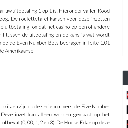
r uw uitbetaling 1 op 1 is. Hieronder vallen Rood
oog. De roulettetafel kansen voor deze inzetten
e uitbetaling, omdat het casino op een of andere
il tussen de uitbetaling en de kans is wat wordt
op de Even Number Bets bedragen in feite 1,01
 de Amerikaanse.
nt krijgen zijn op de serienummers, de Five Number
Deze inzet kan alleen worden gemaakt op het
ul bevat (0, 00, 1, 2 en 3). De House Edge op deze