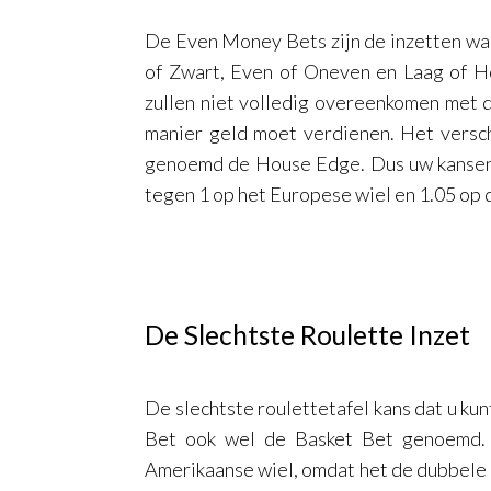
De Even Money Bets zijn de inzetten waa
of Zwart, Even of Oneven en Laag of H
zullen niet volledig overeenkomen met d
manier geld moet verdienen. Het versch
genoemd de House Edge. Dus uw kansen 
tegen 1 op het Europese wiel en 1.05 op
De Slechtste Roulette Inzet
De slechtste roulettetafel kans dat u ku
Bet ook wel de Basket Bet genoemd. 
Amerikaanse wiel, omdat het de dubbele n