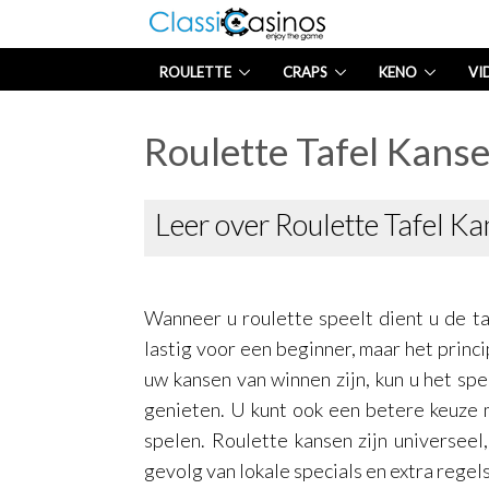
ROULETTE
CRAPS
KENO
VI
Roulette Tafel Kans
Leer over Roulette Tafel K
Wanneer u roulette speelt dient u de taf
lastig voor een beginner, maar het princ
uw kansen van winnen zijn, kun u het spe
genieten. U kunt ook een betere keuze 
spelen. Roulette kansen zijn universeel
gevolg van lokale specials en extra regel