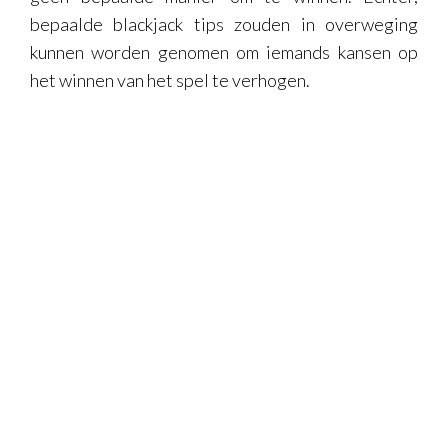
bepaalde blackjack tips zouden in overweging
kunnen worden genomen om iemands kansen op
het winnen van het spel te verhogen.