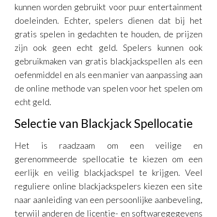
kunnen worden gebruikt voor puur entertainment
doeleinden. Echter, spelers dienen dat bij het
gratis spelen in gedachten te houden, de prijzen
zijn ook geen echt geld. Spelers kunnen ook
gebruikmaken van gratis blackjackspellen als een
oefenmiddel en als een manier van aanpassing aan
de online methode van spelen voor het spelen om
echt geld.
Selectie van Blackjack Spellocatie
Het is raadzaam om een veilige en
gerenommeerde spellocatie te kiezen om een
eerlijk en veilig blackjackspel te krijgen. Veel
reguliere online blackjackspelers kiezen een site
naar aanleiding van een persoonlijke aanbeveling,
terwijl anderen de licentie- en softwaregegevens