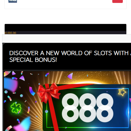
Play 'Switch Sic Bo' for Free and Practice Your
Skills!