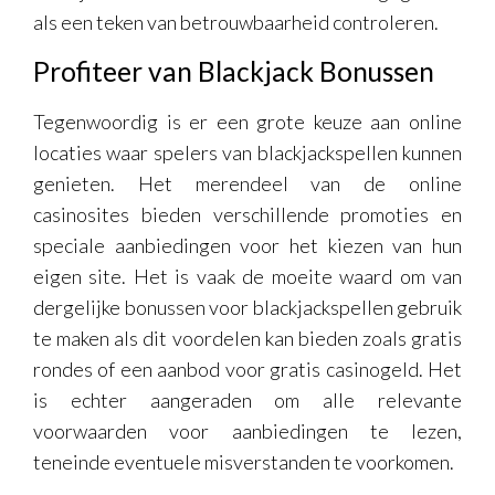
als een teken van betrouwbaarheid controleren.
Profiteer van Blackjack Bonussen
Tegenwoordig is er een grote keuze aan online
locaties waar spelers van blackjackspellen kunnen
genieten. Het merendeel van de online
casinosites bieden verschillende promoties en
speciale aanbiedingen voor het kiezen van hun
eigen site. Het is vaak de moeite waard om van
dergelijke bonussen voor blackjackspellen gebruik
te maken als dit voordelen kan bieden zoals gratis
rondes of een aanbod voor gratis casinogeld. Het
is echter aangeraden om alle relevante
voorwaarden voor aanbiedingen te lezen,
teneinde eventuele misverstanden te voorkomen.